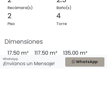
Recámara(s)
Baño(s)
2
4
Piso
Torre
Dimensiones
17.50 m²
117.50 m²
135.00 m²
Exterior
Interior
Total
WhatsApp
WhatsApp
¡Envíanos un Mensaje!
Precio de Lista
$10,800,000 MXN