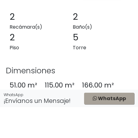
2
2
Recámara(s)
Baño(s)
2
5
Piso
Torre
Dimensiones
51.00 m²
115.00 m²
166.00 m²
Exterior
Interior
Total
WhatsApp
WhatsApp
¡Envíanos un Mensaje!
Precio de Lista
$12,464,000 MXN