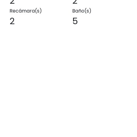
2
2
Recámara(s)
Baño(s)
2
5
Piso
Torre
Dimensiones
50.00 m²
114.00 m²
164.00 m²
Exterior
Interior
Total
Precio de Lista
$12,384,000 MXN